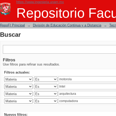
https://www.ingenieria.unam.mx
Buscar
Repositorio Facu
RepoFI Principal
→
División de Educación Continua y a Distancia
→
Tecn
Buscar
Filtros
Use filtros para refinar sus resultados.
Filtros actuales:
Nuevos filtros: