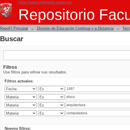
https://www.ingenieria.unam.mx
Buscar
Repositorio Facu
RepoFI Principal
→
División de Educación Continua y a Distancia
→
Tecn
Buscar
Filtros
Use filtros para refinar sus resultados.
Filtros actuales:
Nuevos filtros: