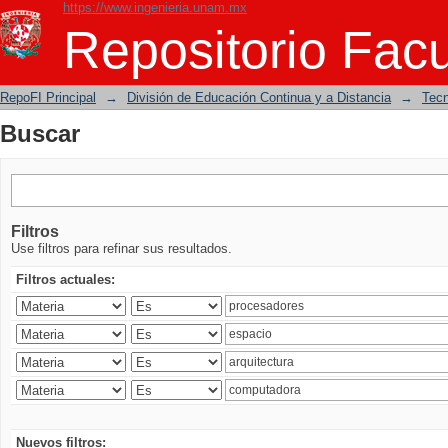
https://www.ingenieria.unam.mx
Buscar
Repositorio Facu
RepoFI Principal
→
División de Educación Continua y a Distancia
→
Tecn
Buscar
Filtros
Use filtros para refinar sus resultados.
Filtros actuales:
Nuevos filtros: