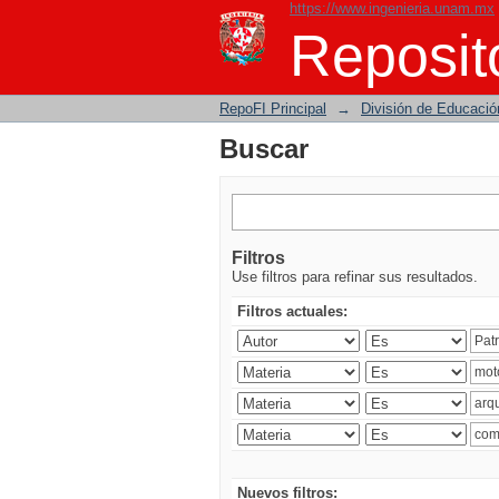
https://www.ingenieria.unam.mx
Buscar
Reposito
RepoFI Principal
→
División de Educació
Buscar
Filtros
Use filtros para refinar sus resultados.
Filtros actuales:
Nuevos filtros: