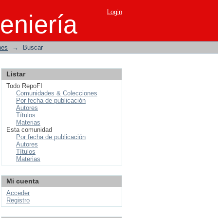
Login
eniería
nes
→
Buscar
Listar
Todo RepoFI
Comunidades & Colecciones
Por fecha de publicación
Autores
Títulos
Materias
Esta comunidad
Por fecha de publicación
Autores
Títulos
Materias
Mi cuenta
Acceder
Registro