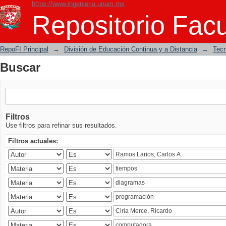
https://www.ingenieria.unam.mx
Buscar
Repositorio Facu
RepoFI Principal
→
División de Educación Continua y a Distancia
→
Tecn
Buscar
Filtros
Use filtros para refinar sus resultados.
Filtros actuales: