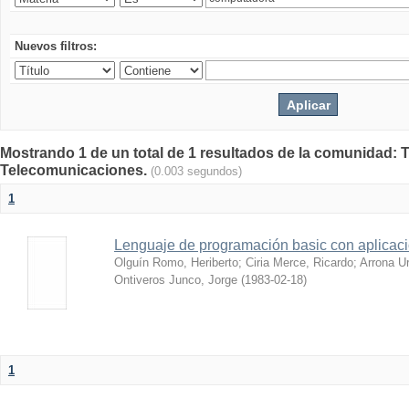
Nuevos filtros:
Mostrando 1 de un total de 1 resultados de la comunidad: 
Telecomunicaciones.
(0.003 segundos)
1
Lenguaje de programación basic con aplicac
Olguín Romo, Heriberto
;
Ciria Merce, Ricardo
;
Arrona Ur
Ontiveros Junco, Jorge
(
1983-02-18
)
1