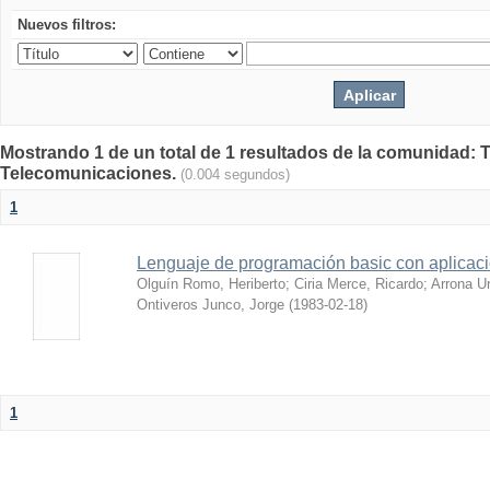
Nuevos filtros:
Mostrando 1 de un total de 1 resultados de la comunidad: 
Telecomunicaciones.
(0.004 segundos)
1
Lenguaje de programación basic con aplicac
Olguín Romo, Heriberto
;
Ciria Merce, Ricardo
;
Arrona Ur
Ontiveros Junco, Jorge
(
1983-02-18
)
1