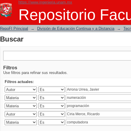
https://www.ingenieria.unam.mx
Buscar
Repositorio Facu
RepoFI Principal
→
División de Educación Continua y a Distancia
→
Tecn
Buscar
Filtros
Use filtros para refinar sus resultados.
Filtros actuales: