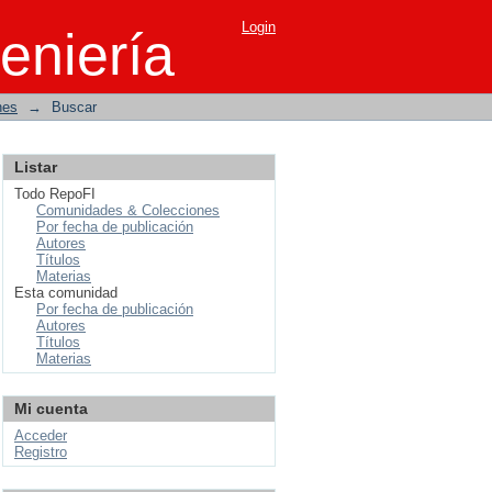
Login
eniería
nes
→
Buscar
Listar
Todo RepoFI
Comunidades & Colecciones
Por fecha de publicación
Autores
Títulos
Materias
Esta comunidad
Por fecha de publicación
Autores
Títulos
Materias
Mi cuenta
Acceder
Registro