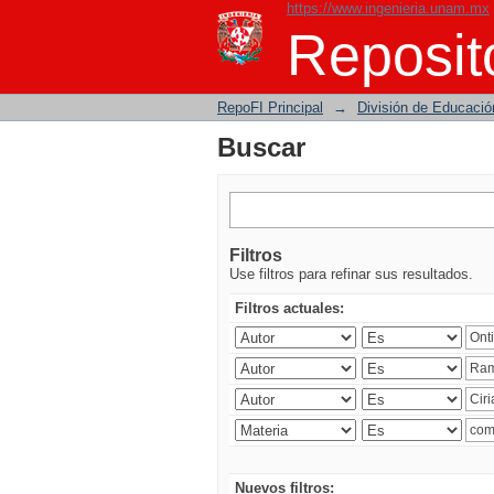
https://www.ingenieria.unam.mx
Buscar
Reposito
RepoFI Principal
→
División de Educació
Buscar
Filtros
Use filtros para refinar sus resultados.
Filtros actuales:
Nuevos filtros: