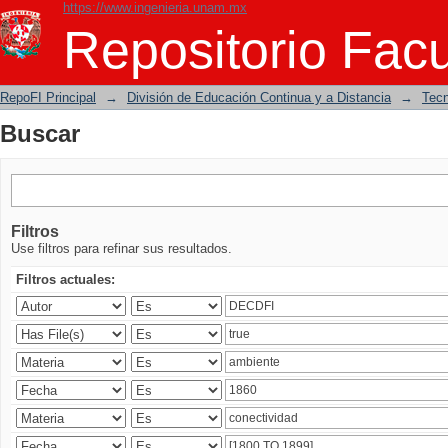
https://www.ingenieria.unam.mx
Buscar
Repositorio Facu
RepoFI Principal
→
División de Educación Continua y a Distancia
→
Tecn
Buscar
Filtros
Use filtros para refinar sus resultados.
Filtros actuales: