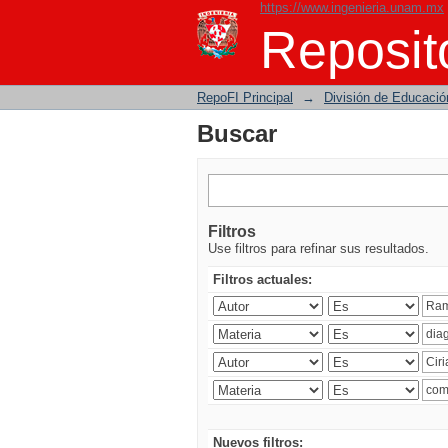
https://www.ingenieria.unam.mx
Buscar
Reposito
RepoFI Principal
→
División de Educació
Buscar
Filtros
Use filtros para refinar sus resultados.
Filtros actuales:
Nuevos filtros: