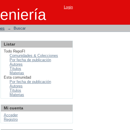
Login
eniería
nes
→
Buscar
Listar
Todo RepoFI
Comunidades & Colecciones
Por fecha de publicación
Autores
Títulos
Materias
Esta comunidad
Por fecha de publicación
Autores
Títulos
Materias
Mi cuenta
Acceder
Registro