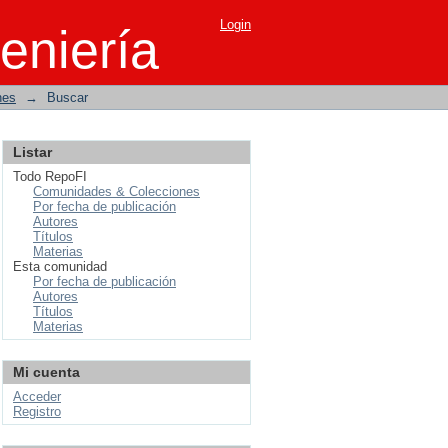
Login
eniería
nes
→
Buscar
Listar
Todo RepoFI
Comunidades & Colecciones
Por fecha de publicación
Autores
Títulos
Materias
Esta comunidad
Por fecha de publicación
Autores
Títulos
Materias
Mi cuenta
Acceder
Registro