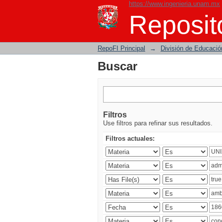
https://www.ingenieria.unam.mx
Buscar
Reposito
RepoFI Principal
→
División de Educació
Buscar
Filtros
Use filtros para refinar sus resultados.
Filtros actuales: