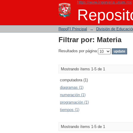
https://www.ingenieria.unam.mx
Filtrar por: Materia
Reposito
RepoFI Principal
→
División de Educació
Filtrar por: Materia
Resultados por página:
Mostrando ítems 1-5 de 1
computadora (1)
diagramas (1)
numeración (1)
programación (1)
tiempos (1)
Mostrando ítems 1-5 de 1