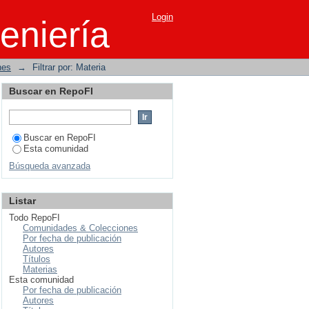
Login
eniería
nes
→
Filtrar por: Materia
Buscar en RepoFI
Buscar en RepoFI
Esta comunidad
Búsqueda avanzada
Listar
Todo RepoFI
Comunidades & Colecciones
Por fecha de publicación
Autores
Títulos
Materias
Esta comunidad
Por fecha de publicación
Autores