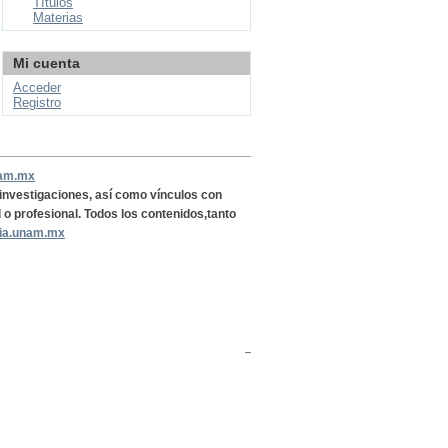
Títulos
Materias
Mi cuenta
Acceder
Registro
nam.mx
, investigaciones, así como vínculos con
l o profesional. Todos los contenidos,tanto
ria.unam.mx