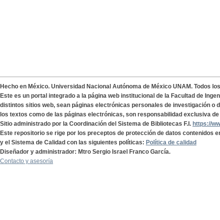
Hecho en México. Universidad Nacional Autónoma de México UNAM. Todos lo
Este es un portal integrado a la página web institucional de la Facultad de Ing
distintos sitios web, sean páginas electrónicas personales de investigación o de
los textos como de las páginas electrónicas, son responsabilidad exclusiva de 
Sitio administrado por la Coordinación del Sistema de Bibliotecas F.I.
https://w
Este repositorio se rige por los preceptos de protección de datos contenidos e
y el Sistema de Calidad con las siguientes políticas:
Política de calidad
Diseñador y administrador: Mtro Sergio Israel Franco García.
Contacto y asesoría