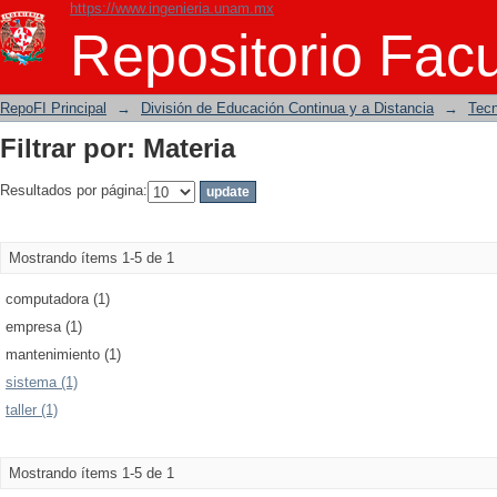
https://www.ingenieria.unam.mx
Filtrar por: Materia
Repositorio Facu
RepoFI Principal
→
División de Educación Continua y a Distancia
→
Tecn
Filtrar por: Materia
Resultados por página:
Mostrando ítems 1-5 de 1
computadora (1)
empresa (1)
mantenimiento (1)
sistema (1)
taller (1)
Mostrando ítems 1-5 de 1