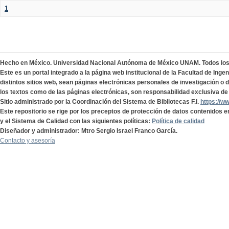
1
Hecho en México. Universidad Nacional Autónoma de México UNAM. Todos lo
Este es un portal integrado a la página web institucional de la Facultad de Ing
distintos sitios web, sean páginas electrónicas personales de investigación o de
los textos como de las páginas electrónicas, son responsabilidad exclusiva de 
Sitio administrado por la Coordinación del Sistema de Bibliotecas F.I.
https://w
Este repositorio se rige por los preceptos de protección de datos contenidos e
y el Sistema de Calidad con las siguientes políticas:
Política de calidad
Diseñador y administrador: Mtro Sergio Israel Franco García.
Contacto y asesoría