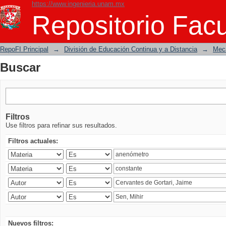
https://www.ingenieria.unam.mx
Buscar
Repositorio Facu
RepoFI Principal
→
División de Educación Continua y a Distancia
→
Mecá
Buscar
Filtros
Use filtros para refinar sus resultados.
Filtros actuales:
Nuevos filtros: