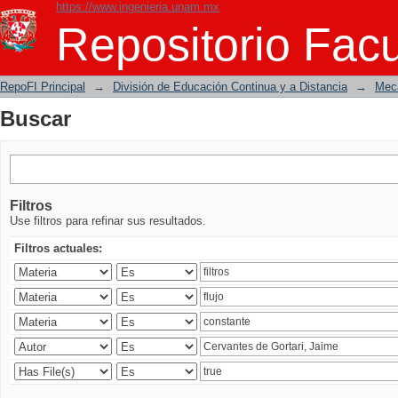
https://www.ingenieria.unam.mx
Buscar
Repositorio Facu
RepoFI Principal
→
División de Educación Continua y a Distancia
→
Mecá
Buscar
Filtros
Use filtros para refinar sus resultados.
Filtros actuales: