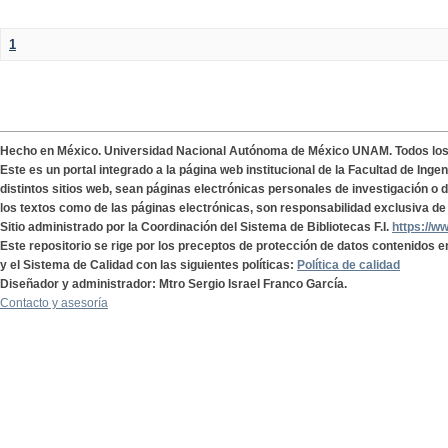
1
Hecho en México. Universidad Nacional Autónoma de México UNAM. Todos lo
Este es un portal integrado a la página web institucional de la Facultad de Ing
distintos sitios web, sean páginas electrónicas personales de investigación o de
los textos como de las páginas electrónicas, son responsabilidad exclusiva de 
Sitio administrado por la Coordinación del Sistema de Bibliotecas F.I.
https://w
Este repositorio se rige por los preceptos de protección de datos contenidos e
y el Sistema de Calidad con las siguientes políticas:
Política de calidad
Diseñador y administrador: Mtro Sergio Israel Franco García.
Contacto y asesoría