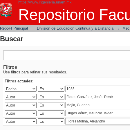
https://www.ingenieria.unam.mx
Buscar
Repositorio Facu
RepoFI Principal
→
División de Educación Continua y a Distancia
→
Mecá
Buscar
Filtros
Use filtros para refinar sus resultados.
Filtros actuales: