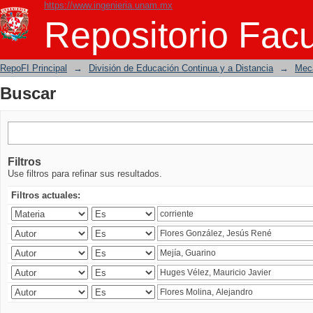
https://www.ingenieria.unam.mx
Buscar
Repositorio Facu
RepoFI Principal
→
División de Educación Continua y a Distancia
→
Mecá
Buscar
Filtros
Use filtros para refinar sus resultados.
Filtros actuales: