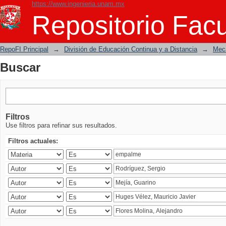
https://www.ingenieria.unam.mx
Buscar
Repositorio Facu
RepoFI Principal
→
División de Educación Continua y a Distancia
→
Mecá
Buscar
Filtros
Use filtros para refinar sus resultados.
Filtros actuales: