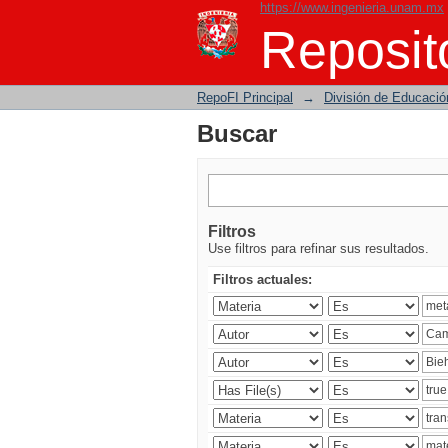
https://www.ingenieria.unam.mx
Buscar
Reposito
RepoFI Principal
→
División de Educació
Buscar
Filtros
Use filtros para refinar sus resultados.
Filtros actuales: