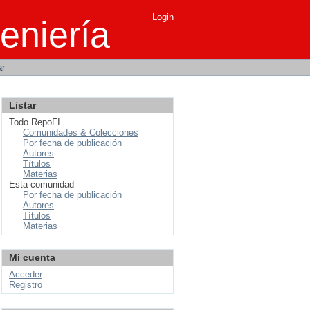
Login
eniería
ar
Listar
Todo RepoFI
Comunidades & Colecciones
Por fecha de publicación
Autores
Títulos
Materias
Esta comunidad
Por fecha de publicación
Autores
Títulos
Materias
Mi cuenta
Acceder
Registro