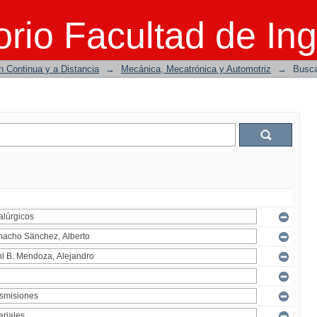
rio Facultad de Ing
n Continua y a Distancia
→
Mecánica, Mecatrónica y Automotriz
→
Busc