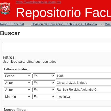
https://www.ingenieria.unam.mx
Buscar
Repositorio Facu
RepoFI Principal
→
División de Educación Continua y a Distancia
→
Mecá
Buscar
Filtros
Use filtros para refinar sus resultados.
Filtros actuales:
Nuevos filtros: