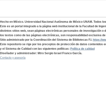
Hecho en México. Universidad Nacional Autónoma de México UNAM. Todos lo
Este es un portal integrado a la página web institucional de la Facultad de Ing
distintos sitios web, sean páginas electrónicas personales de investigación o de
los textos como de las páginas electrónicas, son responsabilidad exclusiva de 
Sitio administrado por la Coordinación del Sistema de Bibliotecas F.I.
https://w
Este repositorio se rige por los preceptos de protección de datos contenidos e
y el Sistema de Calidad con las siguientes políticas:
Política de calidad
Diseñador y administrador: Mtro Sergio Israel Franco García.
Contacto y asesoría