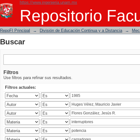
https://www.ingenieria.unam.mx
Buscar
Repositorio Facu
RepoFI Principal
→
División de Educación Continua y a Distancia
→
Mecá
Buscar
Filtros
Use filtros para refinar sus resultados.
Filtros actuales: