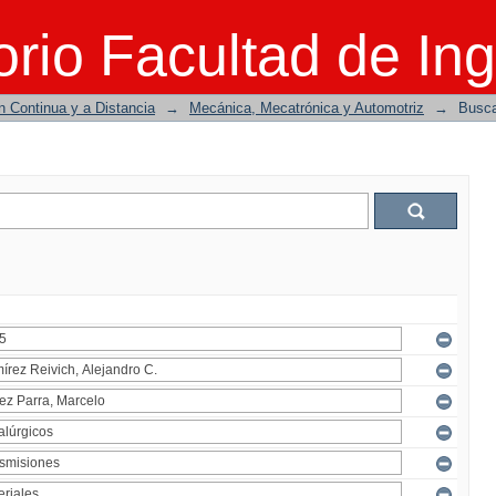
rio Facultad de Ing
n Continua y a Distancia
→
Mecánica, Mecatrónica y Automotriz
→
Busc