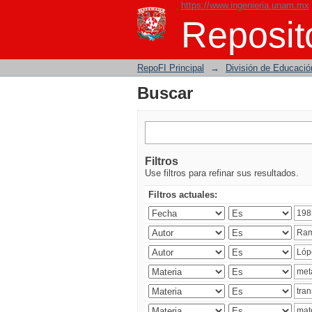
https://www.ingenieria.unam.mx
Buscar
Reposito
RepoFI Principal
→
División de Educació
Buscar
Filtros
Use filtros para refinar sus resultados.
Filtros actuales: