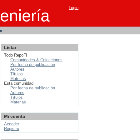
Login
eniería
ar
Listar
Todo RepoFI
Comunidades & Colecciones
Por fecha de publicación
Autores
Títulos
Materias
Esta comunidad
Por fecha de publicación
Autores
Títulos
Materias
Mi cuenta
Acceder
Registro