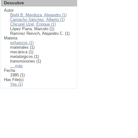
Descubre
Autor
Biehl B. Mendoza, Alejandro (1)
Camacho Sänchez, Alberto (1)
Chicurel Uzel, Enrique (1)
López Parra, Marcelo (1)
Ramírez Reivich, Alejandro C. (1)
Materia
esfuerzos (1)
materiales (1)
mecánica (1)
metalúrgicos (1)
transmisiones (1)
... más
Fecha
1985 (1)
Has File(s)
Yes (1)