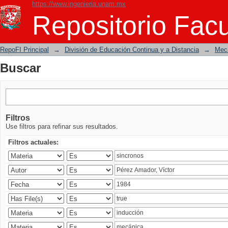
https://www.ingenieria.unam.mx
Buscar
Repositorio Facu
RepoFI Principal
→
División de Educación Continua y a Distancia
→
Mecá
Buscar
Filtros
Use filtros para refinar sus resultados.
Filtros actuales: