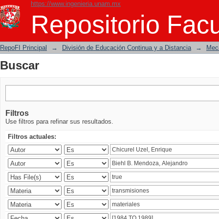
https://www.ingenieria.unam.mx
Buscar
Repositorio Facu
RepoFI Principal
→
División de Educación Continua y a Distancia
→
Mecá
Buscar
Filtros
Use filtros para refinar sus resultados.
Filtros actuales: