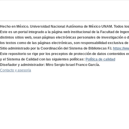
Hecho en México. Universidad Nacional Autónoma de México UNAM. Todos lo
Este es un portal integrado a la página web institucional de la Facultad de Ing
distintos sitios web, sean páginas electrónicas personales de investigación o de
los textos como de las páginas electrónicas, son responsabilidad exclusiva de 
Sitio administrado por la Coordinación del Sistema de Bibliotecas F.I.
https://w
Este repositorio se rige por los preceptos de protección de datos contenidos e
y el Sistema de Calidad con las siguientes políticas:
Política de calidad
Diseñador y administrador: Mtro Sergio Israel Franco García.
Contacto y asesoría