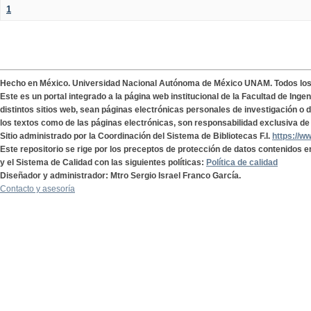
1
Hecho en México. Universidad Nacional Autónoma de México UNAM. Todos lo
Este es un portal integrado a la página web institucional de la Facultad de Ing
distintos sitios web, sean páginas electrónicas personales de investigación o de
los textos como de las páginas electrónicas, son responsabilidad exclusiva de 
Sitio administrado por la Coordinación del Sistema de Bibliotecas F.I.
https://w
Este repositorio se rige por los preceptos de protección de datos contenidos e
y el Sistema de Calidad con las siguientes políticas:
Política de calidad
Diseñador y administrador: Mtro Sergio Israel Franco García.
Contacto y asesoría