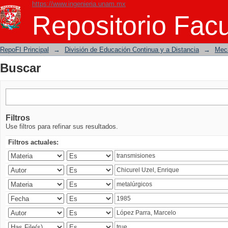
https://www.ingenieria.unam.mx
Buscar
Repositorio Facu
RepoFI Principal
→
División de Educación Continua y a Distancia
→
Mecá
Buscar
Filtros
Use filtros para refinar sus resultados.
Filtros actuales: