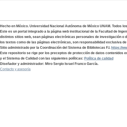
Hecho en México. Universidad Nacional Autónoma de México UNAM. Todos lo
Este es un portal integrado a la página web institucional de la Facultad de Ing
distintos sitios web, sean páginas electrónicas personales de investigación o de
los textos como de las páginas electrónicas, son responsabilidad exclusiva de 
Sitio administrado por la Coordinación del Sistema de Bibliotecas F.I.
https://w
Este repositorio se rige por los preceptos de protección de datos contenidos e
y el Sistema de Calidad con las siguientes políticas:
Política de calidad
Diseñador y administrador: Mtro Sergio Israel Franco García.
Contacto y asesoría