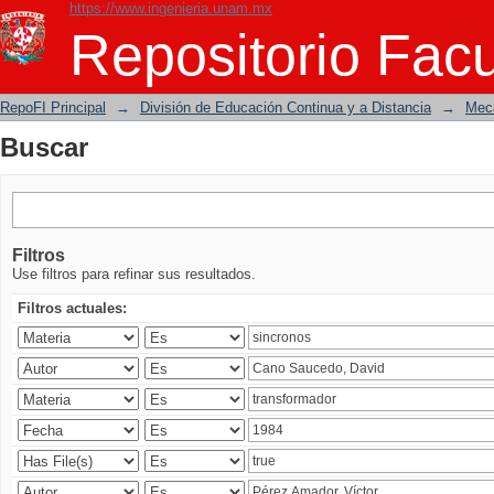
https://www.ingenieria.unam.mx
Buscar
Repositorio Facu
RepoFI Principal
→
División de Educación Continua y a Distancia
→
Mecá
Buscar
Filtros
Use filtros para refinar sus resultados.
Filtros actuales: