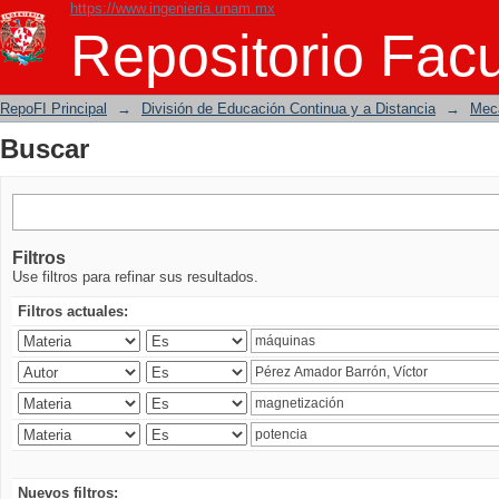
https://www.ingenieria.unam.mx
Buscar
Repositorio Facu
RepoFI Principal
→
División de Educación Continua y a Distancia
→
Mecá
Buscar
Filtros
Use filtros para refinar sus resultados.
Filtros actuales:
Nuevos filtros: