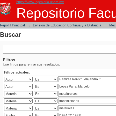
https://www.ingenieria.unam.mx
Buscar
Repositorio Facu
RepoFI Principal
→
División de Educación Continua y a Distancia
→
Mecá
Buscar
Filtros
Use filtros para refinar sus resultados.
Filtros actuales: