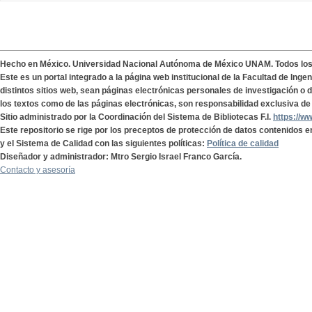
Hecho en México. Universidad Nacional Autónoma de México UNAM. Todos lo
Este es un portal integrado a la página web institucional de la Facultad de Ing
distintos sitios web, sean páginas electrónicas personales de investigación o de
los textos como de las páginas electrónicas, son responsabilidad exclusiva de 
Sitio administrado por la Coordinación del Sistema de Bibliotecas F.I.
https://w
Este repositorio se rige por los preceptos de protección de datos contenidos e
y el Sistema de Calidad con las siguientes políticas:
Política de calidad
Diseñador y administrador: Mtro Sergio Israel Franco García.
Contacto y asesoría