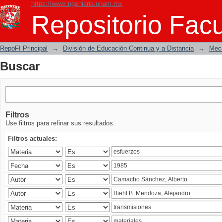
https://www.ingenieria.unam.mx
Buscar
Repositorio Facu
RepoFI Principal
→
División de Educación Continua y a Distancia
→
Mecá
Buscar
Filtros
Use filtros para refinar sus resultados.
Filtros actuales: