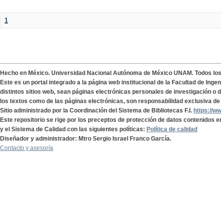
1
Hecho en México. Universidad Nacional Autónoma de México UNAM. Todos lo
Este es un portal integrado a la página web institucional de la Facultad de Ing
distintos sitios web, sean páginas electrónicas personales de investigación o de
los textos como de las páginas electrónicas, son responsabilidad exclusiva de 
Sitio administrado por la Coordinación del Sistema de Bibliotecas F.I.
https://w
Este repositorio se rige por los preceptos de protección de datos contenidos e
y el Sistema de Calidad con las siguientes políticas:
Política de calidad
Diseñador y administrador: Mtro Sergio Israel Franco García.
Contacto y asesoría