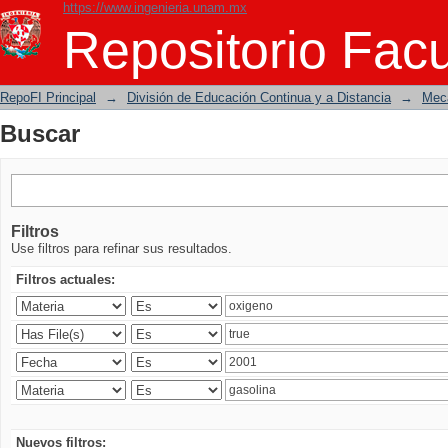
https://www.ingenieria.unam.mx
Buscar
Repositorio Facu
RepoFI Principal
→
División de Educación Continua y a Distancia
→
Mecá
Buscar
Filtros
Use filtros para refinar sus resultados.
Filtros actuales:
Nuevos filtros: