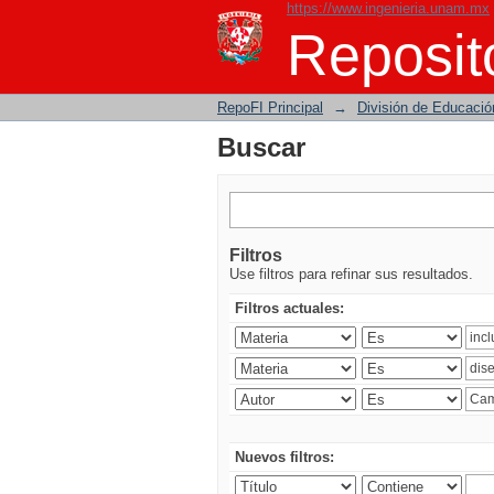
https://www.ingenieria.unam.mx
Buscar
Reposito
RepoFI Principal
→
División de Educació
Buscar
Filtros
Use filtros para refinar sus resultados.
Filtros actuales:
Nuevos filtros: