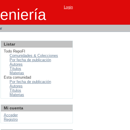
Login
eniería
ar
Listar
Todo RepoFI
Comunidades & Colecciones
Por fecha de publicación
Autores
Títulos
Materias
Esta comunidad
Por fecha de publicación
Autores
Títulos
Materias
Mi cuenta
Acceder
Registro