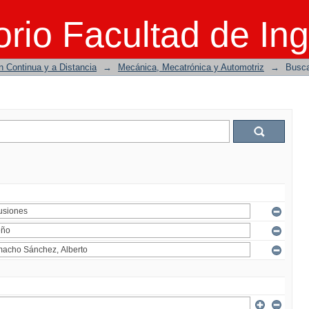
rio Facultad de Ing
n Continua y a Distancia
→
Mecánica, Mecatrónica y Automotriz
→
Busc