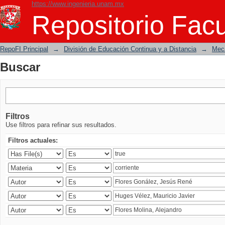
https://www.ingenieria.unam.mx
Buscar
Repositorio Facu
RepoFI Principal
→
División de Educación Continua y a Distancia
→
Mecá
Buscar
Filtros
Use filtros para refinar sus resultados.
Filtros actuales: