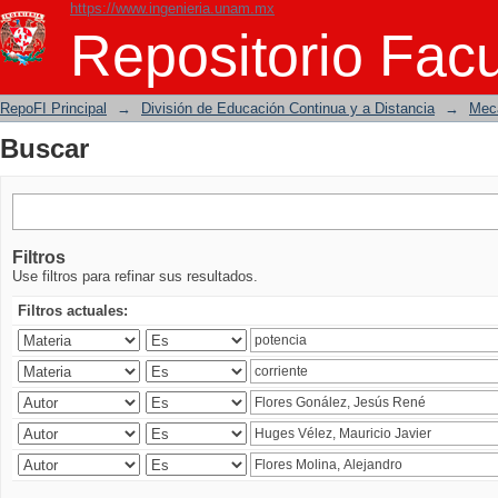
https://www.ingenieria.unam.mx
Buscar
Repositorio Facu
RepoFI Principal
→
División de Educación Continua y a Distancia
→
Mecá
Buscar
Filtros
Use filtros para refinar sus resultados.
Filtros actuales: