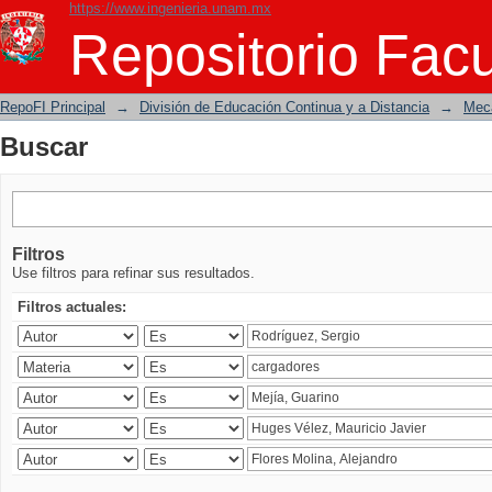
https://www.ingenieria.unam.mx
Buscar
Repositorio Facu
RepoFI Principal
→
División de Educación Continua y a Distancia
→
Mecá
Buscar
Filtros
Use filtros para refinar sus resultados.
Filtros actuales: