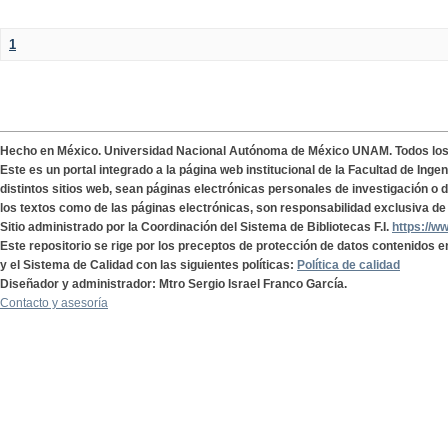
1
Hecho en México. Universidad Nacional Autónoma de México UNAM. Todos lo
Este es un portal integrado a la página web institucional de la Facultad de Ing
distintos sitios web, sean páginas electrónicas personales de investigación o de
los textos como de las páginas electrónicas, son responsabilidad exclusiva de 
Sitio administrado por la Coordinación del Sistema de Bibliotecas F.I.
https://w
Este repositorio se rige por los preceptos de protección de datos contenidos e
y el Sistema de Calidad con las siguientes políticas:
Política de calidad
Diseñador y administrador: Mtro Sergio Israel Franco García.
Contacto y asesoría