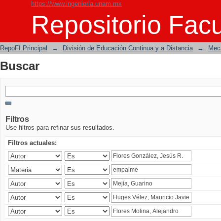
https://www.ingenieria.unam.mx
Buscar
Repositorio Facu
RepoFI Principal
→
División de Educación Continua y a Distancia
→
Mecá
Buscar
Filtros
Use filtros para refinar sus resultados.
Filtros actuales: