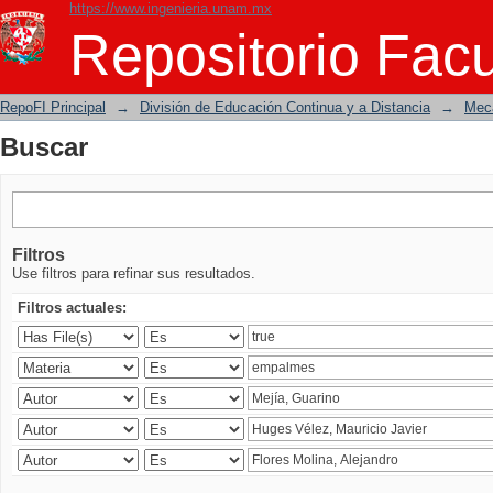
https://www.ingenieria.unam.mx
Buscar
Repositorio Facu
RepoFI Principal
→
División de Educación Continua y a Distancia
→
Mecá
Buscar
Filtros
Use filtros para refinar sus resultados.
Filtros actuales: