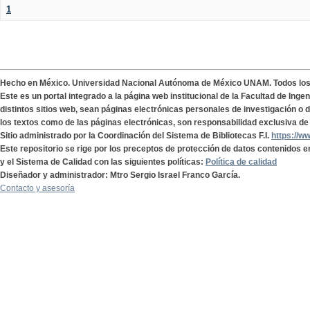
1
Hecho en México. Universidad Nacional Autónoma de México UNAM. Todos lo
Este es un portal integrado a la página web institucional de la Facultad de Ing
distintos sitios web, sean páginas electrónicas personales de investigación o de
los textos como de las páginas electrónicas, son responsabilidad exclusiva de 
Sitio administrado por la Coordinación del Sistema de Bibliotecas F.I.
https://w
Este repositorio se rige por los preceptos de protección de datos contenidos e
y el Sistema de Calidad con las siguientes políticas:
Política de calidad
Diseñador y administrador: Mtro Sergio Israel Franco García.
Contacto y asesoría