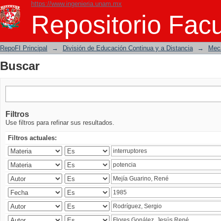
https://www.ingenieria.unam.mx
Buscar
Repositorio Facu
RepoFI Principal
→
División de Educación Continua y a Distancia
→
Mecá
Buscar
Filtros
Use filtros para refinar sus resultados.
Filtros actuales: