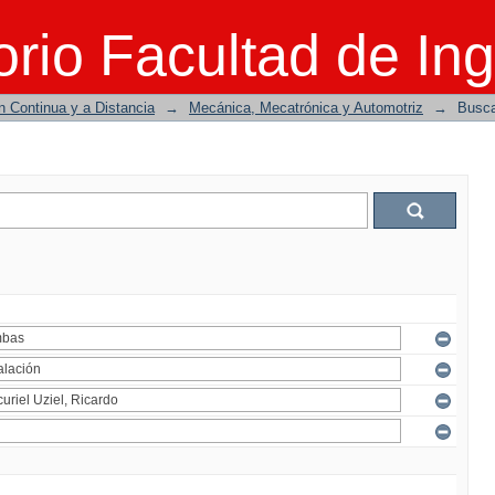
rio Facultad de Ing
n Continua y a Distancia
→
Mecánica, Mecatrónica y Automotriz
→
Busc