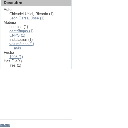
Descubre
Autor
Chicuriel Uziel, Ricardo (1)
León Garza, José (1)
Materia
bombas (1)
centrífugas (1)
CNPS (1)
instalación (1)
volumétrica (1)
... más
Fecha
1995 (1)
Has File(s)
Yes (1)
nam.mx