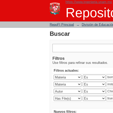
https://www.ingenieria.unam.mx
Buscar
Reposito
RepoFI Principal
→
División de Educació
Buscar
Filtros
Use filtros para refinar sus resultados.
Filtros actuales:
Nuevos filtros: