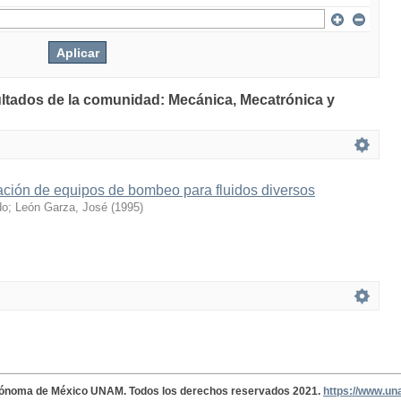
ultados de la comunidad: Mecánica, Mecatrónica y
ación de equipos de bombeo para fluidos diversos
do
;
León Garza, José
(
1995
)
tónoma de México UNAM. Todos los derechos reservados 2021.
https://www.u