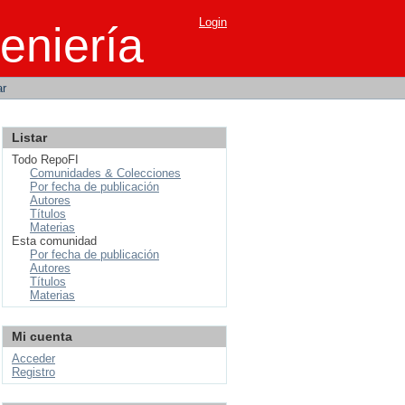
Login
eniería
ar
Listar
Todo RepoFI
Comunidades & Colecciones
Por fecha de publicación
Autores
Títulos
Materias
Esta comunidad
Por fecha de publicación
Autores
Títulos
Materias
Mi cuenta
Acceder
Registro