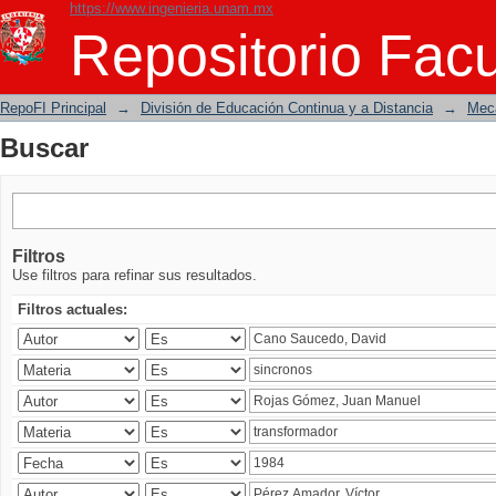
https://www.ingenieria.unam.mx
Buscar
Repositorio Facu
RepoFI Principal
→
División de Educación Continua y a Distancia
→
Mecá
Buscar
Filtros
Use filtros para refinar sus resultados.
Filtros actuales: