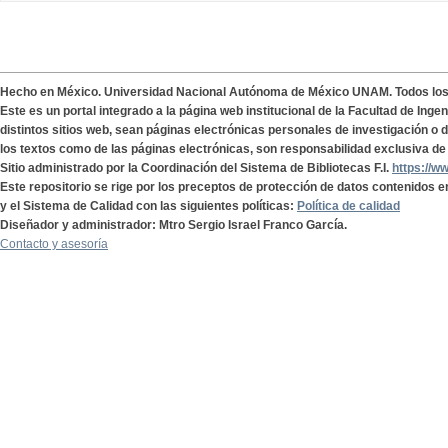
Hecho en México. Universidad Nacional Autónoma de México UNAM. Todos lo
Este es un portal integrado a la página web institucional de la Facultad de Ing
distintos sitios web, sean páginas electrónicas personales de investigación o de
los textos como de las páginas electrónicas, son responsabilidad exclusiva de 
Sitio administrado por la Coordinación del Sistema de Bibliotecas F.I.
https://w
Este repositorio se rige por los preceptos de protección de datos contenidos e
y el Sistema de Calidad con las siguientes políticas:
Política de calidad
Diseñador y administrador: Mtro Sergio Israel Franco García.
Contacto y asesoría