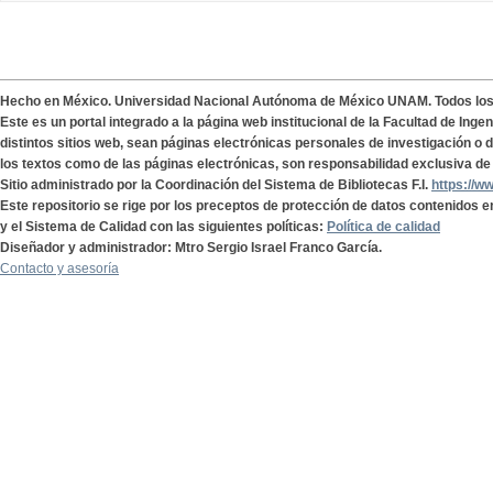
Hecho en México. Universidad Nacional Autónoma de México UNAM. Todos lo
Este es un portal integrado a la página web institucional de la Facultad de Ing
distintos sitios web, sean páginas electrónicas personales de investigación o de
los textos como de las páginas electrónicas, son responsabilidad exclusiva de 
Sitio administrado por la Coordinación del Sistema de Bibliotecas F.I.
https://w
Este repositorio se rige por los preceptos de protección de datos contenidos e
y el Sistema de Calidad con las siguientes políticas:
Política de calidad
Diseñador y administrador: Mtro Sergio Israel Franco García.
Contacto y asesoría