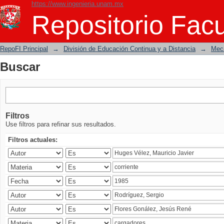
https://www.ingenieria.unam.mx
Buscar
Repositorio Facu
RepoFI Principal
→
División de Educación Continua y a Distancia
→
Mecá
Buscar
Filtros
Use filtros para refinar sus resultados.
Filtros actuales: