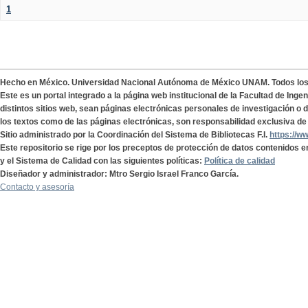
1
Hecho en México. Universidad Nacional Autónoma de México UNAM. Todos lo
Este es un portal integrado a la página web institucional de la Facultad de Ing
distintos sitios web, sean páginas electrónicas personales de investigación o de
los textos como de las páginas electrónicas, son responsabilidad exclusiva de 
Sitio administrado por la Coordinación del Sistema de Bibliotecas F.I.
https://w
Este repositorio se rige por los preceptos de protección de datos contenidos e
y el Sistema de Calidad con las siguientes políticas:
Política de calidad
Diseñador y administrador: Mtro Sergio Israel Franco García.
Contacto y asesoría