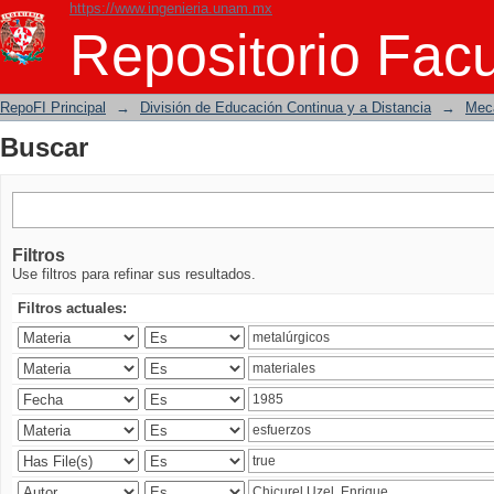
https://www.ingenieria.unam.mx
Buscar
Repositorio Facu
RepoFI Principal
→
División de Educación Continua y a Distancia
→
Mecá
Buscar
Filtros
Use filtros para refinar sus resultados.
Filtros actuales: