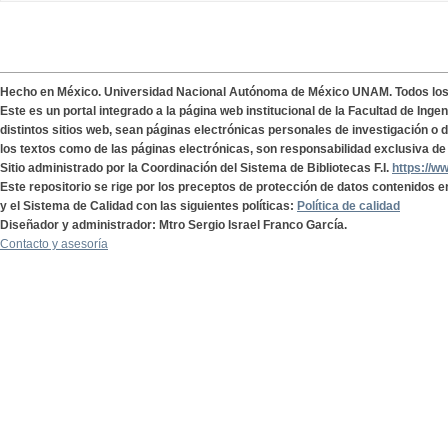
Hecho en México. Universidad Nacional Autónoma de México UNAM. Todos lo
Este es un portal integrado a la página web institucional de la Facultad de Ing
distintos sitios web, sean páginas electrónicas personales de investigación o de
los textos como de las páginas electrónicas, son responsabilidad exclusiva de 
Sitio administrado por la Coordinación del Sistema de Bibliotecas F.I.
https://w
Este repositorio se rige por los preceptos de protección de datos contenidos e
y el Sistema de Calidad con las siguientes políticas:
Política de calidad
Diseñador y administrador: Mtro Sergio Israel Franco García.
Contacto y asesoría