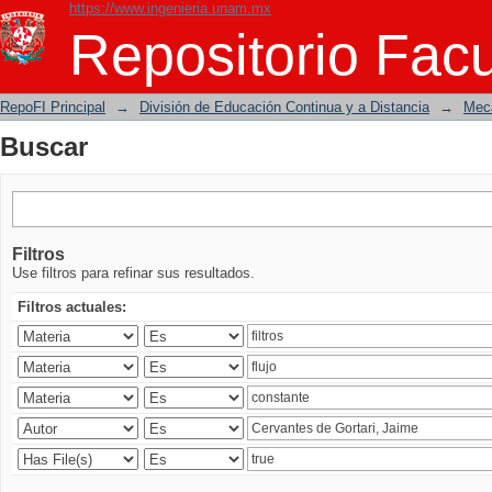
https://www.ingenieria.unam.mx
Buscar
Repositorio Facu
RepoFI Principal
→
División de Educación Continua y a Distancia
→
Mecá
Buscar
Filtros
Use filtros para refinar sus resultados.
Filtros actuales: