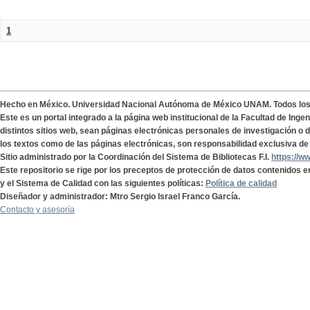
1
Hecho en México. Universidad Nacional Autónoma de México UNAM. Todos lo
Este es un portal integrado a la página web institucional de la Facultad de Ing
distintos sitios web, sean páginas electrónicas personales de investigación o de
los textos como de las páginas electrónicas, son responsabilidad exclusiva de 
Sitio administrado por la Coordinación del Sistema de Bibliotecas F.I.
https://w
Este repositorio se rige por los preceptos de protección de datos contenidos e
y el Sistema de Calidad con las siguientes políticas:
Política de calidad
Diseñador y administrador: Mtro Sergio Israel Franco García.
Contacto y asesoría