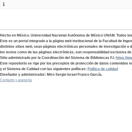
1
Hecho en México. Universidad Nacional Autónoma de México UNAM. Todos lo
Este es un portal integrado a la página web institucional de la Facultad de Ing
distintos sitios web, sean páginas electrónicas personales de investigación o de
los textos como de las páginas electrónicas, son responsabilidad exclusiva de 
Sitio administrado por la Coordinación del Sistema de Bibliotecas F.I.
https://w
Este repositorio se rige por los preceptos de protección de datos contenidos e
y el Sistema de Calidad con las siguientes políticas:
Política de calidad
Diseñador y administrador: Mtro Sergio Israel Franco García.
Contacto y asesoría