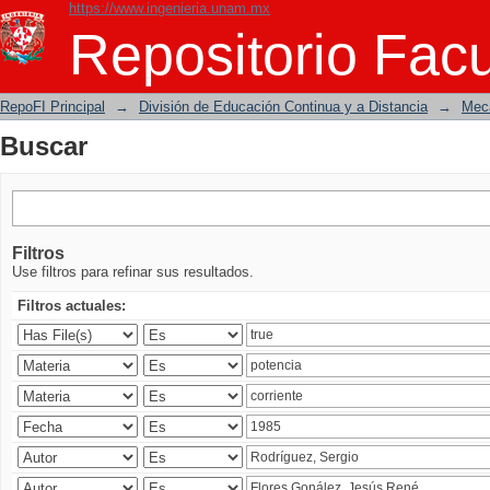
https://www.ingenieria.unam.mx
Buscar
Repositorio Facu
RepoFI Principal
→
División de Educación Continua y a Distancia
→
Mecá
Buscar
Filtros
Use filtros para refinar sus resultados.
Filtros actuales: