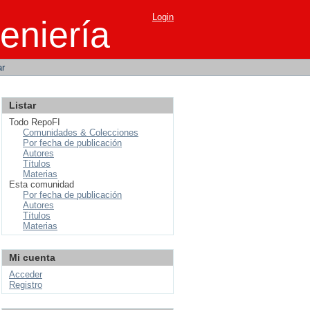
Login
eniería
ar
Listar
Todo RepoFI
Comunidades & Colecciones
Por fecha de publicación
Autores
Títulos
Materias
Esta comunidad
Por fecha de publicación
Autores
Títulos
Materias
Mi cuenta
Acceder
Registro