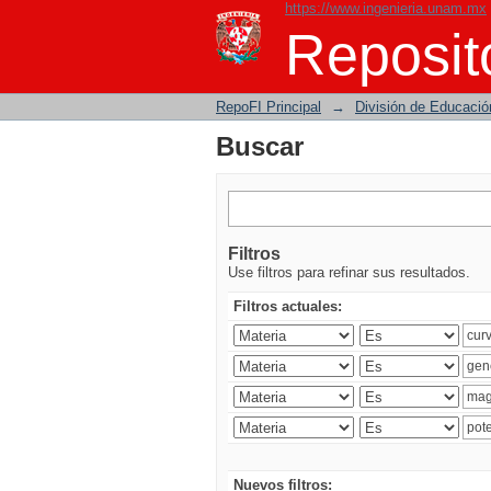
https://www.ingenieria.unam.mx
Buscar
Reposito
RepoFI Principal
→
División de Educació
Buscar
Filtros
Use filtros para refinar sus resultados.
Filtros actuales:
Nuevos filtros: