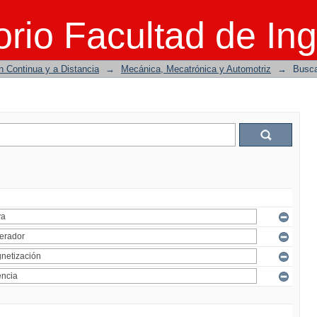
rio Facultad de Ing
n Continua y a Distancia
→
Mecánica, Mecatrónica y Automotriz
→
Busc