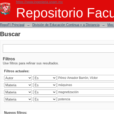
https://www.ingenieria.unam.mx
Buscar
Repositorio Facu
RepoFI Principal
→
División de Educación Continua y a Distancia
→
Mecá
Buscar
Filtros
Use filtros para refinar sus resultados.
Filtros actuales:
Nuevos filtros: