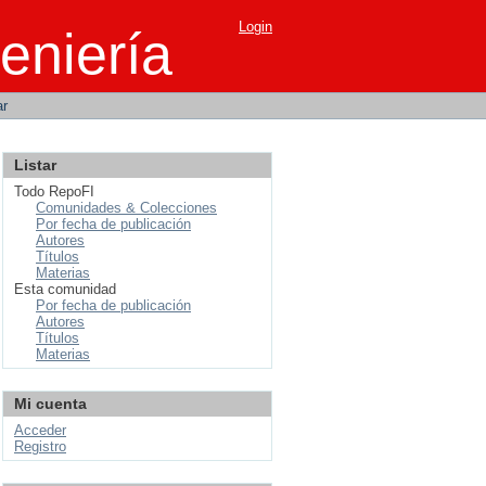
Login
eniería
ar
Listar
Todo RepoFI
Comunidades & Colecciones
Por fecha de publicación
Autores
Títulos
Materias
Esta comunidad
Por fecha de publicación
Autores
Títulos
Materias
Mi cuenta
Acceder
Registro