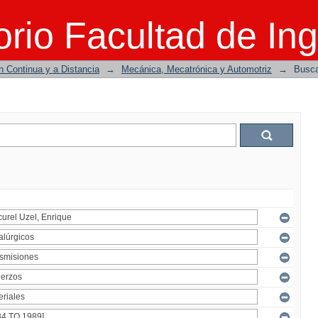
rio Facultad de Ing
n Continua y a Distancia
→
Mecánica, Mecatrónica y Automotriz
→
Busc