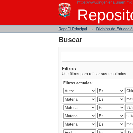
https://www.ingenieria.unam.mx
Buscar
Reposito
RepoFI Principal
→
División de Educació
Buscar
Filtros
Use filtros para refinar sus resultados.
Filtros actuales: