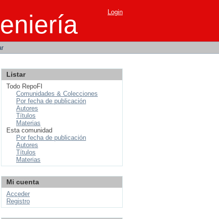
Login
eniería
ar
Listar
Todo RepoFI
Comunidades & Colecciones
Por fecha de publicación
Autores
Títulos
Materias
Esta comunidad
Por fecha de publicación
Autores
Títulos
Materias
Mi cuenta
Acceder
Registro