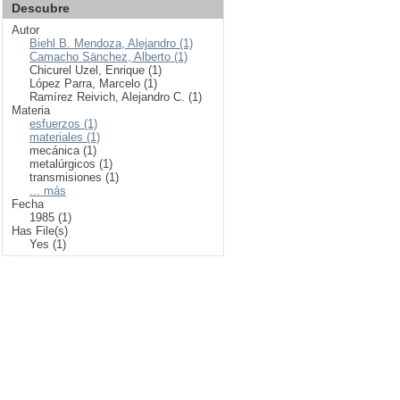
Descubre
Autor
Biehl B. Mendoza, Alejandro (1)
Camacho Sänchez, Alberto (1)
Chicurel Uzel, Enrique (1)
López Parra, Marcelo (1)
Ramírez Reivich, Alejandro C. (1)
Materia
esfuerzos (1)
materiales (1)
mecánica (1)
metalúrgicos (1)
transmisiones (1)
... más
Fecha
1985 (1)
Has File(s)
Yes (1)