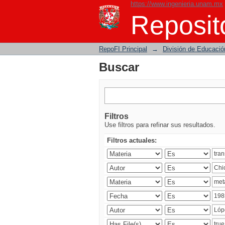
https://www.ingenieria.unam.mx
Buscar
Reposito
RepoFI Principal
→
División de Educació
Buscar
Filtros
Use filtros para refinar sus resultados.
Filtros actuales: