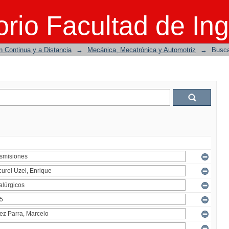
rio Facultad de Ing
n Continua y a Distancia
→
Mecánica, Mecatrónica y Automotriz
→
Busc