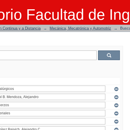
rio Facultad de Ing
n Continua y a Distancia
→
Mecánica, Mecatrónica y Automotriz
→
Busc