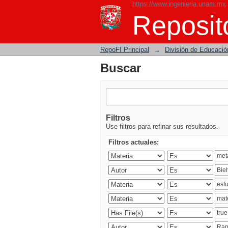
https://www.ingenieria.unam.mx
Buscar
Reposito
RepoFI Principal
→
División de Educació
Buscar
Filtros
Use filtros para refinar sus resultados.
Filtros actuales: