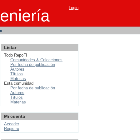
Login
eniería
ar
Listar
Todo RepoFI
Comunidades & Colecciones
Por fecha de publicación
Autores
Títulos
Materias
Esta comunidad
Por fecha de publicación
Autores
Títulos
Materias
Mi cuenta
Acceder
Registro