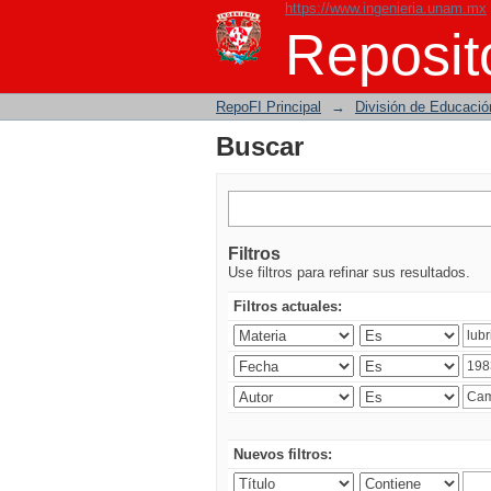
https://www.ingenieria.unam.mx
Buscar
Reposito
RepoFI Principal
→
División de Educació
Buscar
Filtros
Use filtros para refinar sus resultados.
Filtros actuales:
Nuevos filtros: