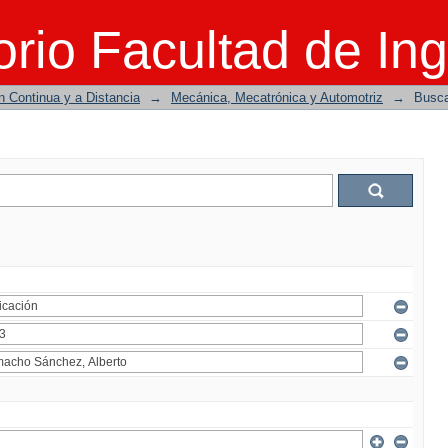
rio Facultad de Ing
n Continua y a Distancia
→
Mecánica, Mecatrónica y Automotriz
→
Busc