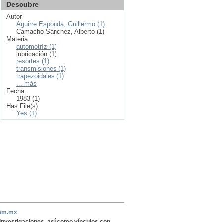
Descubre
Autor
Aguirre Esponda, Guillermo (1)
Camacho Sánchez, Alberto (1)
Materia
automotríz (1)
lubricación (1)
resortes (1)
transmisiones (1)
trapezoidales (1)
... más
Fecha
1983 (1)
Has File(s)
Yes (1)
nam.mx
, investigaciones, así como vínculos con