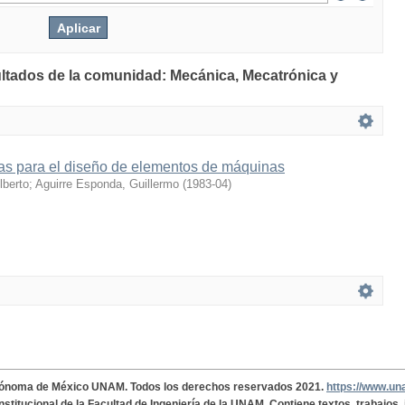
ultados de la comunidad: Mecánica, Mecatrónica y
s para el diseño de elementos de máquinas
berto
;
Aguirre Esponda, Guillermo
(
1983-04
)
tónoma de México UNAM. Todos los derechos reservados 2021.
https://www.u
institucional de la Facultad de Ingeniería de la UNAM. Contiene textos, trabajos