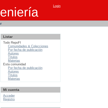
Login
eniería
ar
Listar
Todo RepoFI
Comunidades & Colecciones
Por fecha de publicación
Autores
Títulos
Materias
Esta comunidad
Por fecha de publicación
Autores
Títulos
Materias
Mi cuenta
Acceder
Registro