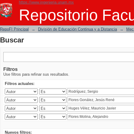
https://www.ingenieria.unam.mx
Buscar
Repositorio Facu
RepoFI Principal
→
División de Educación Continua y a Distancia
→
Mecá
Buscar
Filtros
Use filtros para refinar sus resultados.
Filtros actuales:
Nuevos filtros: